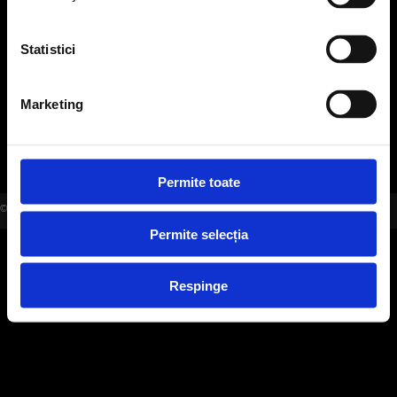
office@evensys.ro
Statistici
SOCIAL MEDIA
Marketing
Permite toate
©2006-2026 EVENSYS |
WWW.EVENSYS.RO
Permite selecția
Respinge