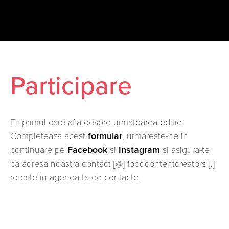
Participare
Fii primul care afla despre urmatoarea editie.
Completeaza acest
formular
, urmareste-ne in
continuare pe
Facebook
si
Instagram
si asigura-te
ca adresa noastra contact [@] foodcontentcreators [.]
ro este in agenda ta de contacte.