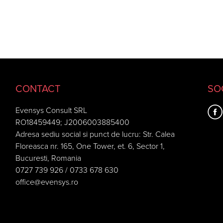
CONTACT
SO
Evensys Consult SRL
RO18459449; J2006003885400
Adresa sediu social si punct de lucru: Str. Calea
Floreasca nr. 165, One Tower, et. 6, Sector 1,
Bucuresti, Romania
0727 739 926 / 0733 678 630
office@evensys.ro