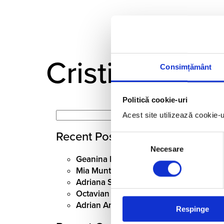
Cristina Andr
Consimțământ
Politică cookie-uri
Search
Acest site utilizează cookie-
for:
Recent Posts
Selecția
Necesare
consimțământului
Geanina Iamandi
Mia Munteanu
Adriana Sohodoleanu
Octavian Gheorghe
Adrian Anghel
Respinge