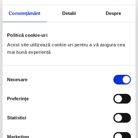
Search
for:
Consimțământ
Detalii
Despre
Recent Posts
Geanina Iamandi
Politică cookie-uri
Mia Munteanu
Adriana Sohodoleanu
Acest site utilizează cookie-uri pentru a vă asigura cea 
Octavian Gheorghe
mai bună experiență
Adrian Anghel
Recent Comments
Selecția
Archives
Necesare
consimțământului
June 2026
May 2026
Preferinţe
November 2025
Categories
Statistici
Activari
Hide
Vorbitori
Marketing