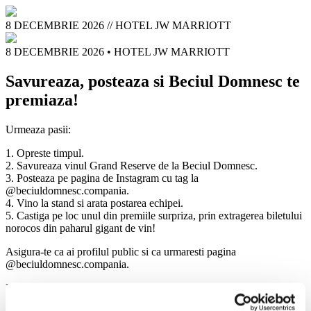
8 DECEMBRIE 2026
//
HOTEL JW MARRIOTT
8 DECEMBRIE 2026
•
HOTEL JW MARRIOTT
Savureaza, posteaza si Beciul Domnesc te
premiaza!
Urmeaza pasii:
1. Opreste timpul.
2. Savureaza vinul Grand Reserve de la Beciul Domnesc.
3. Posteaza pe pagina de Instagram cu tag la
@beciuldomnesc.compania.
4. Vino la stand si arata postarea echipei.
5. Castiga pe loc unul din premiile surpriza, prin extragerea biletului
norocos din paharul gigant de vin!
Asigura-te ca ai profilul public si ca urmaresti pagina
@beciuldomnesc.compania.
Premiile se acorda in limita stocului disponibil, cate unul per
persoana, indiferent de numarul postarilor.