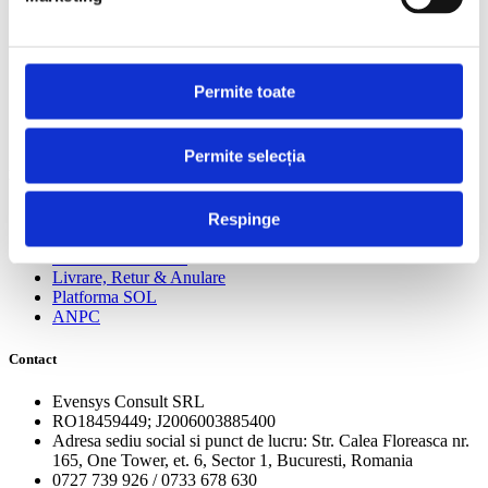
Meta
Log in
Permite toate
Entries feed
Comments feed
WordPress.org
Permite selecția
Legislatie
Politica privind fiserele cookies
Respinge
Politica de confidentialitate
Termene si Conditii
Livrare, Retur & Anulare
Platforma SOL
ANPC
Contact
Evensys Consult SRL
RO18459449; J2006003885400
Adresa sediu social si punct de lucru: Str. Calea Floreasca nr.
165, One Tower, et. 6, Sector 1, Bucuresti, Romania
0727 739 926 / 0733 678 630